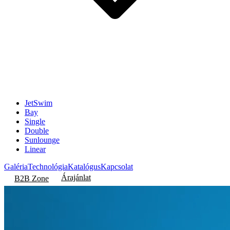
JetSwim
Bay
Single
Double
Sunlounge
Linear
Galéria
Technológia
Katalógus
Kapcsolat
Árajánlat
B2B Zone