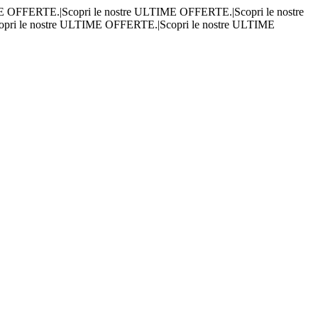
IME OFFERTE.
|
Scopri le nostre ULTIME OFFERTE.
|
Scopri le nostre
opri le nostre ULTIME OFFERTE.
|
Scopri le nostre ULTIME