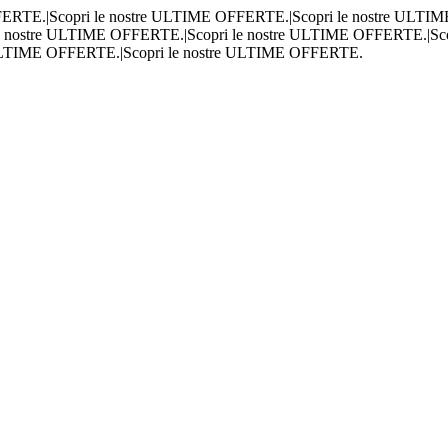
FFERTE.
|
Scopri le nostre ULTIME OFFERTE.
|
Scopri le nostre ULT
le nostre ULTIME OFFERTE.
|
Scopri le nostre ULTIME OFFERTE.
|
Sc
 ULTIME OFFERTE.
|
Scopri le nostre ULTIME OFFERTE.