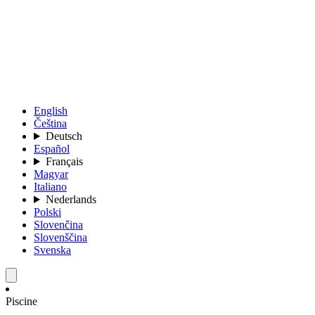
English
Čeština
Deutsch
Español
Français
Magyar
Italiano
Nederlands
Polski
Slovenčina
Slovenščina
Svenska
Piscine