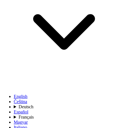
English
Čeština
Deutsch
Español
Français
Magyar
Italiano